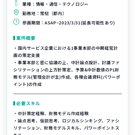
業種：
情報・通信・テクノロジー
勤務地：
常駐（都内）
参画期間：
ASAP~2023/3/31(延長可能性あり)
案件概要
・国内サービス企業における1事業本部の中期経営計
画の策定支援
・事業本部と密に協議の上、中計論点設計、討議ファ
シリテーションの上方針策定、予算&中計数値のPL財
務モデル(管理会計が主)作成、各種会議資料(パワーポ
イント)の作成
必要スキル
・中計策定経験、財務モデル作成経験
・論点思考、仮説思考、ロジカルシンキング、ファシ
リテーション、財務モデルスキル、パワーポイントス