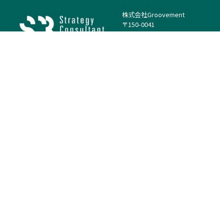
株式会社Groovement
〒150-0041
東京都渋谷区神南1丁目23−14
電話：（代表）03-4500-1800
法人様はこちら
案件を探す
案件カテゴリー
働き方・特徴
－
戦略
－
高単価案件
－
リサーチ
－
低稼働率案件
－
M&A
－
基本リモート
－
マーケティング
－
フルリモート
－
財務・IR
－
ERP・SAP
－
IT
－
人事
－
アナリティクス