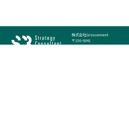
株式会社Groovement
〒150-0041
東京都渋谷区神南1丁目23−14
電話：（代表）03-4500-1800
法人様はこちら
案件を探す
案件カテゴリー
働き方・特徴
－
戦略
－
高単価案件
－
リサーチ
－
低稼働率案件
－
M&A
－
基本リモート
－
マーケティング
－
フルリモート
－
財務・IR