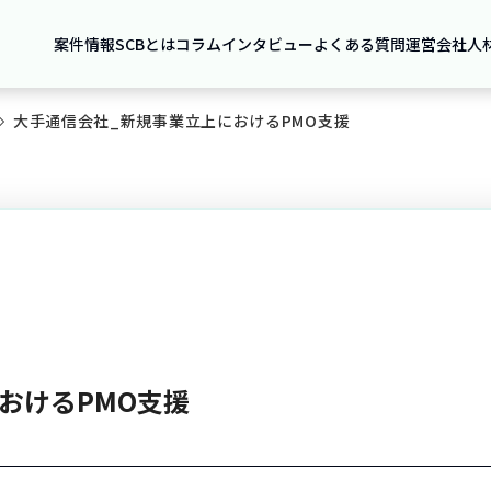
案件情報
SCBとは
コラム
インタビュー
よくある質問
運営会社
人
大手通信会社_新規事業立上におけるPMO支援
おけるPMO支援