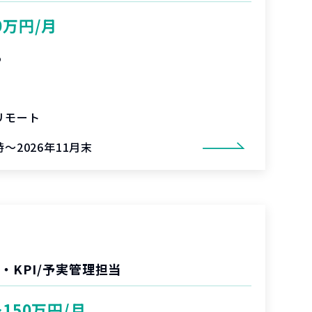
0万円/月
%
リモート
～2026年11月末
・KPI/予実管理担当
〜150万円/月