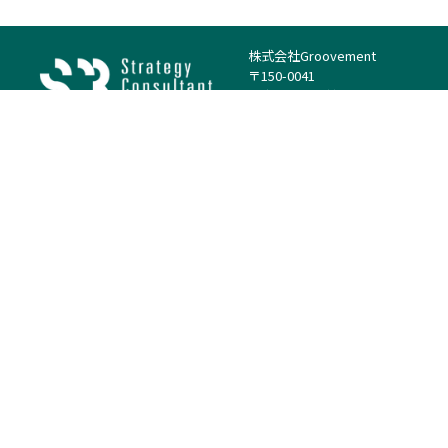
株式会社Groovement
〒150-0041
東京都渋谷区神南1丁目23−14
電話：（代表）03-4500-1800
法人様はこちら
案件を探す
案件カテゴリー
働き方・特徴
－
戦略
－
高単価案件
－
リサーチ
－
低稼働率案件
－
M&A
－
基本リモート
－
マーケティング
－
フルリモート
－
財務・IR
－
ERP・SAP
－
IT
－
人事