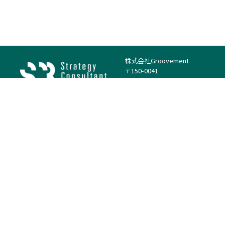
株式会社Groovement
〒150-0041
東京都渋谷区神南1丁目23−14
電話：（代表）03-4500-1800
法人様はこちら
案件を探す
案件カテゴリー
働き方・特徴
－
戦略
－
高単価案件
－
リサーチ
－
低稼働率案件
－
M&A
－
基本リモート
－
マーケティング
－
フルリモート
－
財務・IR