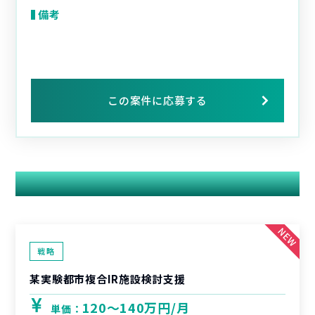
備考
この案件に応募する
関連する案件
戦略
某実験都市複合IR施設検討支援
120〜140万円/月
単価：