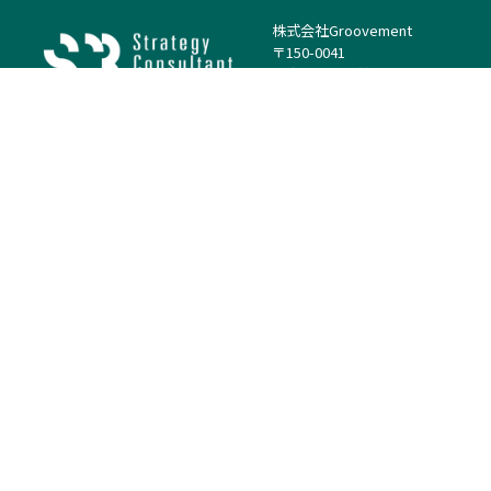
株式会社Groovement
〒150-0041
東京都渋谷区神南1丁目23−14
電話：（代表）03-4500-1800
法人様はこちら
案件を探す
案件カテゴリー
働き方・特徴
－
戦略
－
高単価案件
－
リサーチ
－
低稼働率案件
－
M&A
－
基本リモート
－
マーケティング
－
フルリモート
－
財務・IR
－
ERP・SAP
－
IT
－
人事
－
アナリティクス