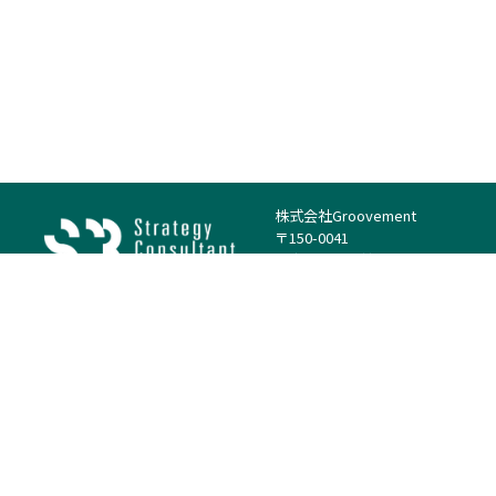
株式会社Groovement
〒150-0041
東京都渋谷区神南1丁目23−14
電話：（代表）03-4500-1800
法人様はこちら
案件を探す
案件カテゴリー
働き方・特徴
－
戦略
－
高単価案件
－
リサーチ
－
低稼働率案件