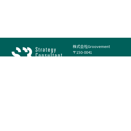
株式会社Groovement
〒150-0041
東京都渋谷区神南1丁目23−14
電話：（代表）03-4500-1800
法人様はこちら
案件を探す
案件カテゴリー
働き方・特徴
－
戦略
－
高単価案件
－
リサーチ
－
低稼働率案件
－
M&A
－
基本リモート