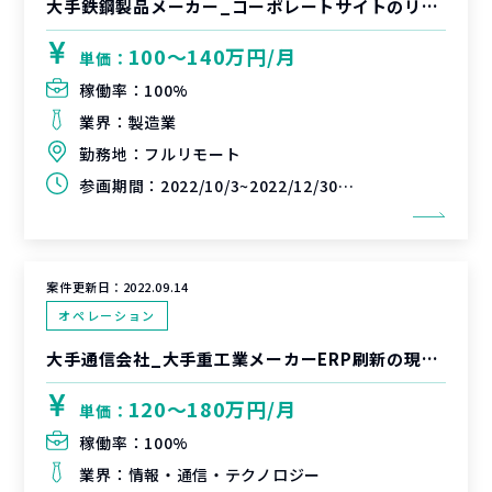
大手鉄鋼製品メーカー_コーポレートサイトのリニューアルにおける戦略検討から実装推進のPMロール
100〜140万円/月
単価：
稼働率：
100%
業界：
製造業
勤務地：
フルリモート
参画期間：
2022/10/3~2022/12/30（延長可能性あり）
案件更新日：
2022.09.14
オペレーション
大手通信会社_大手重工業メーカーERP刷新の現場展開トレーニング支援
120〜180万円/月
単価：
稼働率：
100%
業界：
情報・通信・テクノロジー