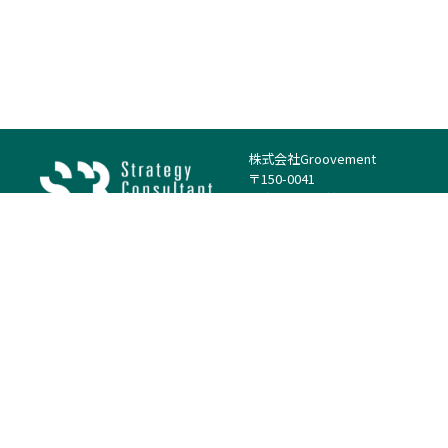
株式会社Groovement
〒150-0041
東京都渋谷区神南1丁目23−14
電話：（代表）03-4500-1800
法人様はこちら
案件を探す
案件カテゴリー
働き方・特徴
－
戦略
－
高単価案件
－
リサーチ
－
低稼働率案件
－
M&A
－
基本リモート