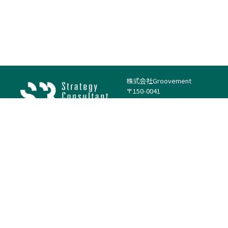
株式会社Groovement
〒150-0041
東京都渋谷区神南1丁目23−14
電話：（代表）03-4500-1800
法人様はこちら
案件を探す
案件カテゴリー
働き方・特徴
－
戦略
－
高単価案件
－
リサーチ
－
低稼働率案件
－
M&A
－
基本リモート