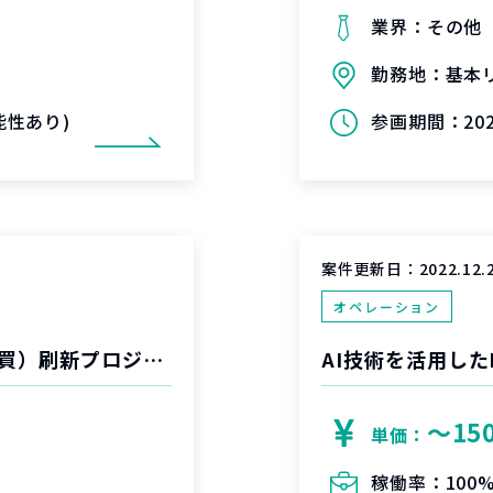
業界：
その他
勤務地：
基本
可能性あり)
参画期間：
20
案件更新日：
2022.12.
オペレーション
通信機器会社向け基幹システム（会計、購買）刷新プロジェクト
AI技術を活用した
〜15
単価：
稼働率：
100