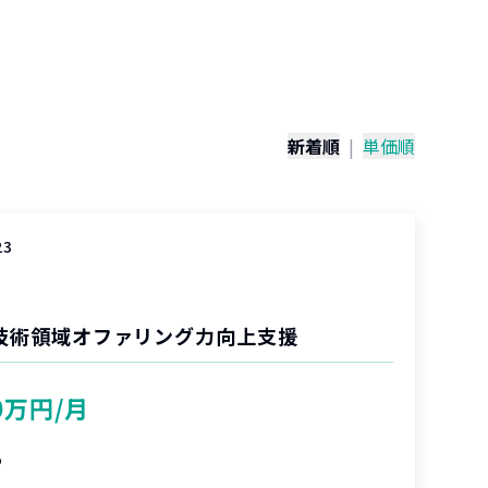
）
新着順
|
単価順
23
oud技術領域オファリング力向上支援
0万円/月
%