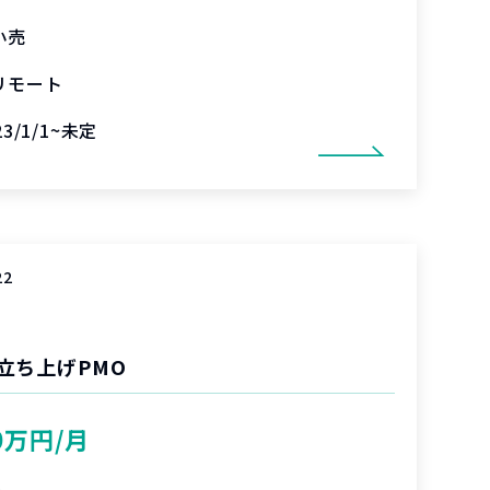
小売
リモート
23/1/1~未定
22
立ち上げPMO
0万円/月
%