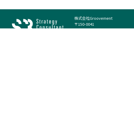
株式会社Groovement
〒150-0041
東京都渋谷区神南1丁目23−14
電話：（代表）03-4500-1800
法人様はこちら
案件を探す
案件カテゴリー
働き方・特徴
－
戦略
－
高単価案件
－
リサーチ
－
低稼働率案件
－
M&A
－
基本リモート
－
マーケティング
－
フルリモート
－
財務・IR
－
ERP・SAP
－
IT
－
人事