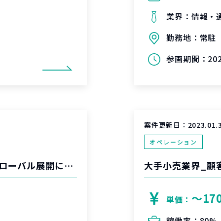
業界：
情報・
勤務地：
常駐
参画期間：
2
案件更新日：
2023.01.
オペレーション
大手国内電機メーカー_CRMシステムのグローバル展開における海外個人情報保護法制の影響分析・対策検討・適用推進
大手小売業界_顧
〜17
単価：
稼働率：
80%