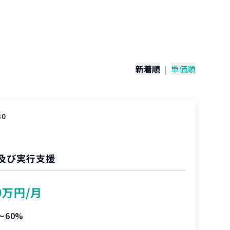
）
新着順
|
単価順
30
計及び実行支援
0万円/月
〜60%