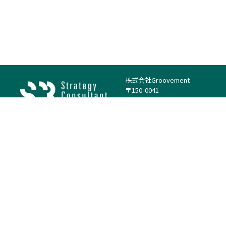
株式会社Groovement
〒150-0041
東京都渋谷区神南1丁目23−14
電話：（代表）03-4500-1800
法人様はこちら
案件を探す
案件カテゴリー
働き方・特徴
－
戦略
－
高単価案件
－
リサーチ
－
低稼働率案件
－
M&A
－
基本リモート