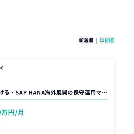
）
新着順
|
単価順
08
大手総合商社における・SAP HANA海外展開の保守運用マネジメント
0万円/月
%