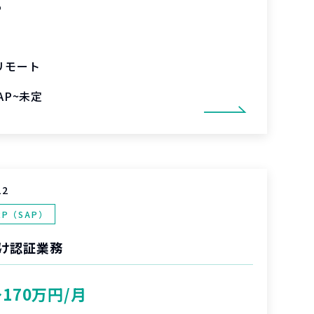
%
リモート
AP~未定
12
RP（SAP）
け認証業務
〜170万円/月