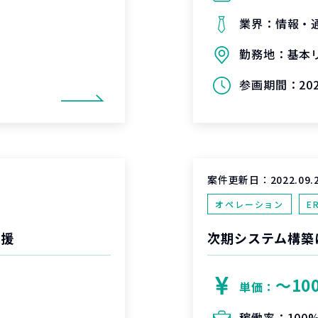
業界：
情報・
勤務地：
基本
参画期間：
20
案件更新日：
2022.09.
オペレーション
E
支援
次期システム構築に
〜10
単価：
稼働率：
100