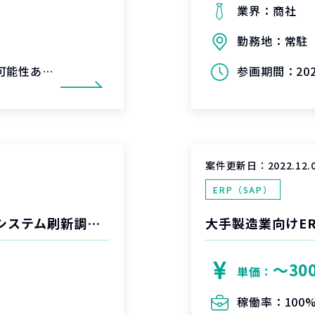
業界：
商社
勤務地：
常駐
可能性あり)
参画期間：
20
案件更新日：
2022.12.
ERP（SAP）
大手通信会社_大手重工業メーカー事業系システム刷新調達関連システム要件定義と進捗管理支援
大手製造業向けE
〜30
単価：
稼働率：
100