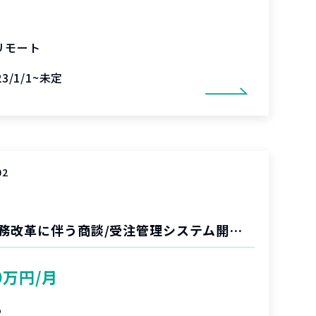
リモート
23/1/1~未定
02
大手国内SIer 業務改革に伴う商談/受注管理システム開発PJのPMO
0万円/月
%