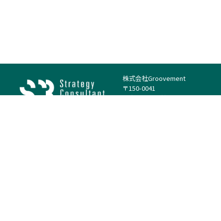
株式会社Groovement
〒150-0041
東京都渋谷区神南1丁目23−14
電話：（代表）03-4500-1800
法人様はこちら
案件を探す
案件カテゴリー
働き方・特徴
－
戦略
－
高単価案件
－
リサーチ
－
低稼働率案件
－
M&A
－
基本リモート