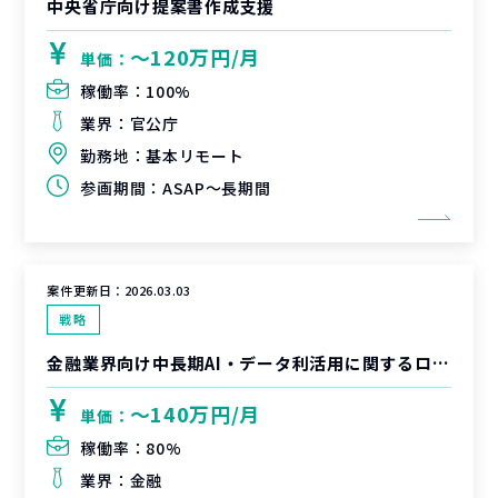
中央省庁向け提案書作成支援
〜120万円/月
単価：
稼働率：
100%
業界：
官公庁
勤務地：
基本リモート
参画期間：
ASAP～長期間
案件更新日：
2026.03.03
戦略
金融業界向け中長期AI・データ利活用に関するロードマップ策定
〜140万円/月
単価：
稼働率：
80%
業界：
金融