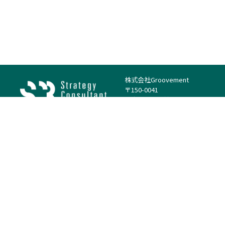
株式会社Groovement
〒150-0041
東京都渋谷区神南1丁目23−14
電話：（代表）03-4500-1800
法人様はこちら
案件を探す
案件カテゴリー
働き方・特徴
－
戦略
－
高単価案件
－
リサーチ
－
低稼働率案件
－
M&A
－
基本リモート