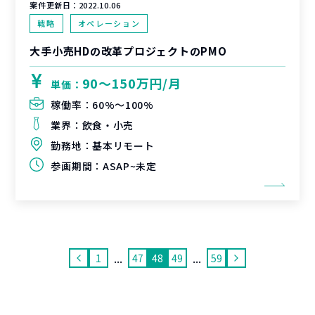
案件更新日：
2022.10.06
戦略
オペレーション
大手小売HDの改革プロジェクトのPMO
90〜150万円/月
単価：
稼働率：
60%〜100%
業界：
飲食・小売
勤務地：
基本リモート
参画期間：
ASAP~未定
...
...
1
47
48
49
59