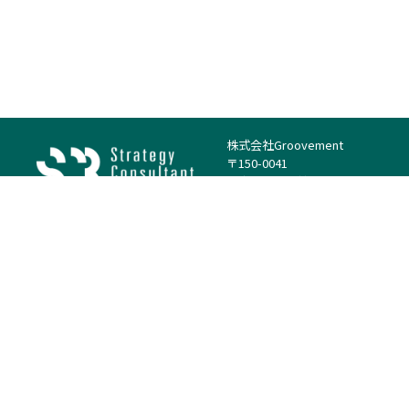
株式会社Groovement
〒150-0041
東京都渋谷区神南1丁目23−14
電話：（代表）03-4500-1800
法人様はこちら
案件を探す
案件カテゴリー
働き方・特徴
－
戦略
－
高単価案件
－
リサーチ
－
低稼働率案件
－
M&A
－
基本リモート