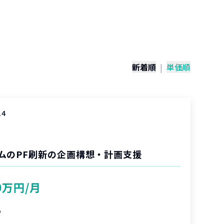
）
新着順
|
単価順
14
ムのPF刷新の企画構想・計画支援
0万円/月
%