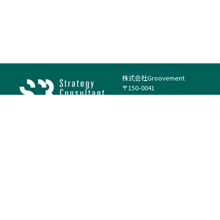
株式会社Groovement
〒150-0041
東京都渋谷区神南1丁目23−14
電話：（代表）03-4500-1800
法人様はこちら
案件を探す
案件カテゴリー
働き方・特徴
－
戦略
－
高単価案件
－
リサーチ
－
低稼働率案件
－
M&A
－
基本リモート