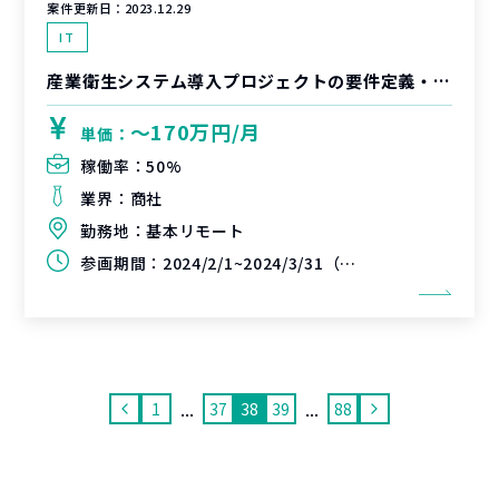
案件更新日：
2023.12.29
IT
産業衛生システム導入プロジェクトの要件定義・RFP作成等作業の支援
〜170万円/月
単価：
稼働率：
50%
業界：
商社
勤務地：
基本リモート
参画期間：
2024/2/1~2024/3/31（延長可能性あり）
...
...
1
37
38
39
88