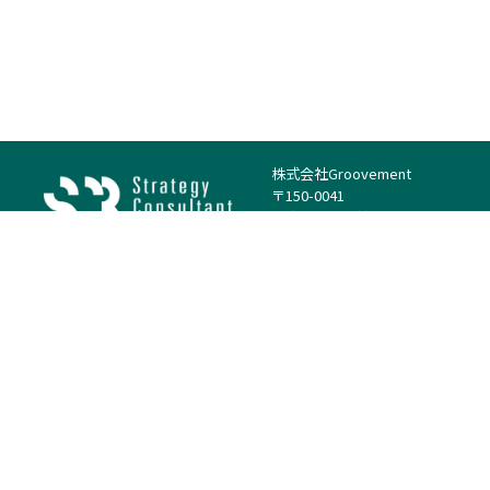
株式会社Groovement
〒150-0041
東京都渋谷区神南1丁目23−14
電話：（代表）03-4500-1800
法人様はこちら
案件を探す
案件カテゴリー
働き方・特徴
－
戦略
－
高単価案件
－
リサーチ
－
低稼働率案件
－
M&A
－
基本リモート