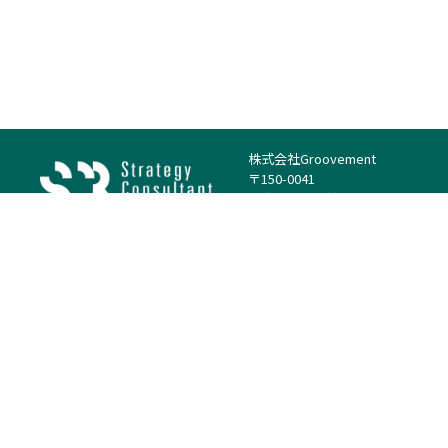
株式会社Groovement
〒150-0041
東京都渋谷区神南1丁目23−14
電話：（代表）03-4500-1800
法人様はこちら
案件を探す
案件カテゴリー
働き方・特徴
－
戦略
－
高単価案件
－
リサーチ
－
低稼働率案件
－
M&A
－
基本リモート