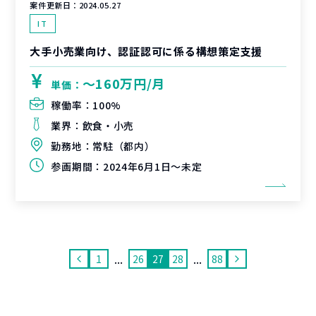
案件更新日：
2024.05.27
IT
大手小売業向け、認証認可に係る構想策定支援
〜160万円/月
単価：
稼働率：
100%
業界：
飲食・小売
勤務地：
常駐（都内）
参画期間：
2024年6月1日～未定
...
...
1
26
27
28
88