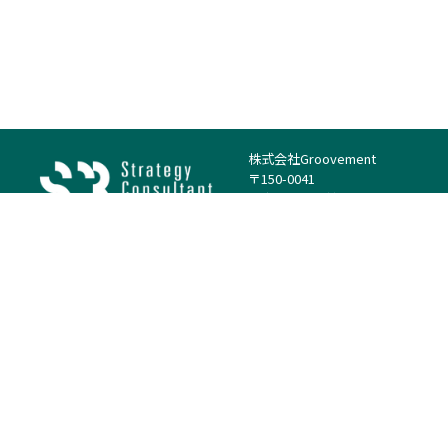
株式会社Groovement
〒150-0041
東京都渋谷区神南1丁目23−14
電話：（代表）03-4500-1800
法人様はこちら
案件を探す
案件カテゴリー
働き方・特徴
－
戦略
－
高単価案件
－
リサーチ
－
低稼働率案件
－
M&A
－
基本リモート