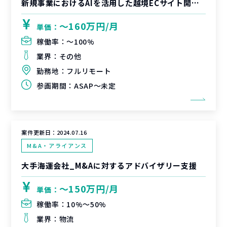
新規事業におけるAIを活用した越境ECサイト開発のPdM
〜160万円/月
単価：
稼働率：
〜100%
業界：
その他
勤務地：
フルリモート
参画期間：
ASAP～未定
案件更新日：
2024.07.16
M&A・アライアンス
大手海運会社_M&Aに対するアドバイザリー支援
〜150万円/月
単価：
稼働率：
10%〜50%
業界：
物流