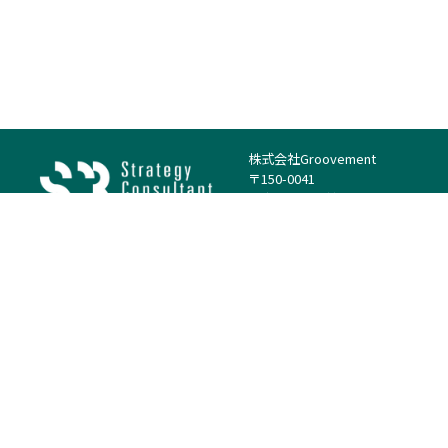
株式会社Groovement
〒150-0041
東京都渋谷区神南1丁目23−14
電話：（代表）03-4500-1800
法人様はこちら
案件を探す
案件カテゴリー
働き方・特徴
－
戦略
－
高単価案件
－
リサーチ
－
低稼働率案件
－
M&A
－
基本リモート