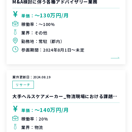
M&A検討に伴う各種アドバイザリー業務
〜130万円/月
単価：
稼働率：
〜100%
業界：
その他
勤務地：
常駐（都内）
参画期間：
2024年8月1日～未定
案件更新日：
2024.08.19
リサーチ
大手ヘルスケアメーカー_物流現場における課題調査
〜140万円/月
単価：
稼働率：
20%
業界：
物流