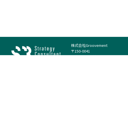
株式会社Groovement
〒150-0041
東京都渋谷区神南1丁目23−14
電話：（代表）03-4500-1800
法人様はこちら
案件を探す
案件カテゴリー
働き方・特徴
－
戦略
－
高単価案件
－
リサーチ
－
低稼働率案件
－
M&A
－
基本リモート