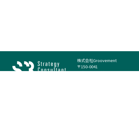
株式会社Groovement
〒150-0041
東京都渋谷区神南1丁目23−14
電話：（代表）03-4500-1800
法人様はこちら
案件を探す
案件カテゴリー
働き方・特徴
－
戦略
－
高単価案件
－
リサーチ
－
低稼働率案件