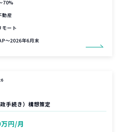
〜70%
不動産
リモート
AP～2026年6月末
26
行政手続き）構想策定
0万円/月