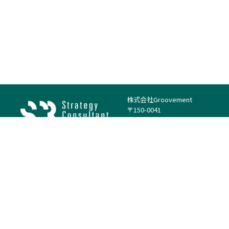
株式会社Groovement
〒150-0041
東京都渋谷区神南1丁目23−14
電話：（代表）03-4500-1800
法人様はこちら
案件を探す
案件カテゴリー
働き方・特徴
－
戦略
－
高単価案件
－
リサーチ
－
低稼働率案件