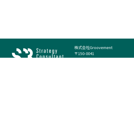
株式会社Groovement
〒150-0041
東京都渋谷区神南1丁目23−14
電話：（代表）03-4500-1800
法人様はこちら
案件を探す
案件カテゴリー
働き方・特徴
－
戦略
－
高単価案件
－
リサーチ
－
低稼働率案件
－
M&A
－
基本リモート