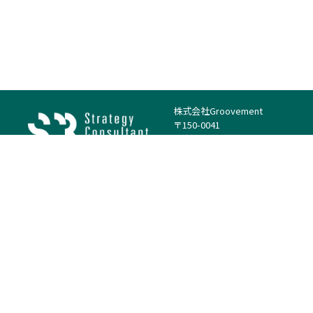
株式会社Groovement
〒150-0041
東京都渋谷区神南1丁目23−14
電話：（代表）03-4500-1800
法人様はこちら
案件を探す
案件カテゴリー
働き方・特徴
－
戦略
－
高単価案件
－
リサーチ
－
低稼働率案件
－
M&A
－
基本リモート