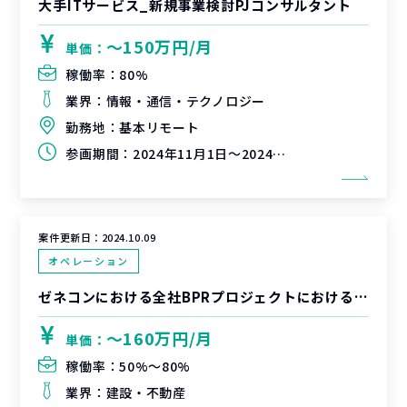
大手ITサービス_新規事業検討PJコンサルタント
〜150万円/月
単価：
稼働率：
80%
業界：
情報・通信・テクノロジー
勤務地：
基本リモート
参画期間：
2024年11月1日～2024年12月31日（延長可能性有）
案件更新日：
2024.10.09
オペレーション
ゼネコンにおける全社BPRプロジェクトにおけるPMO支援
〜160万円/月
単価：
稼働率：
50%〜80%
業界：
建設・不動産