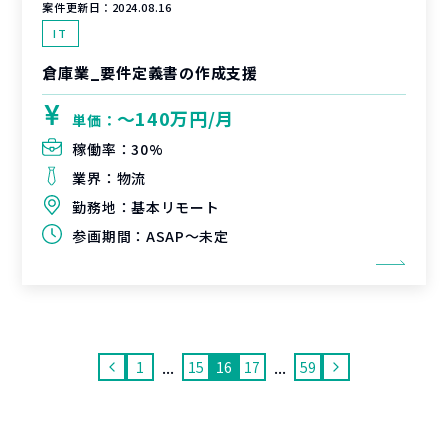
案件更新日：
2024.08.16
IT
倉庫業_要件定義書の作成支援
〜140万円/月
単価：
稼働率：
30%
業界：
物流
勤務地：
基本リモート
参画期間：
ASAP～未定
...
...
1
15
16
17
59