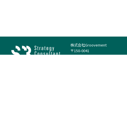
株式会社Groovement
〒150-0041
東京都渋谷区神南1丁目23−14
電話：（代表）03-4500-1800
法人様はこちら
案件を探す
案件カテゴリー
働き方・特徴
－
戦略
－
高単価案件
－
リサーチ
－
低稼働率案件
－
M&A
－
基本リモート