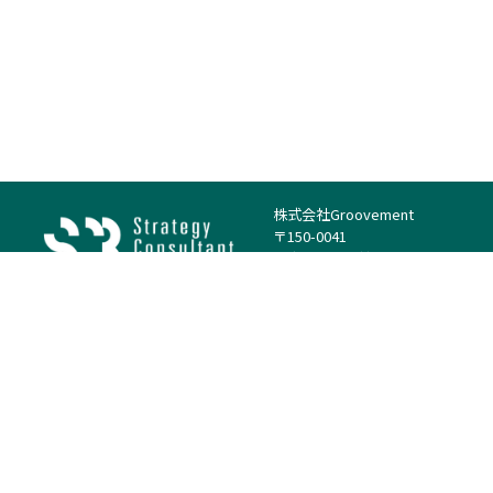
株式会社Groovement
〒150-0041
東京都渋谷区神南1丁目23−14
電話：（代表）03-4500-1800
法人様はこちら
案件を探す
案件カテゴリー
働き方・特徴
－
戦略
－
高単価案件
－
リサーチ
－
低稼働率案件