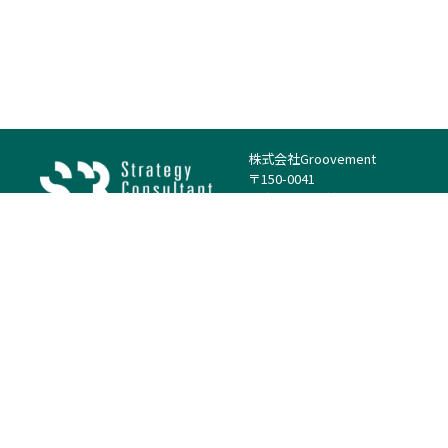
株式会社Groovement
〒150-0041
東京都渋谷区神南1丁目23−14
電話：（代表）03-4500-1800
法人様はこちら
案件を探す
案件カテゴリー
働き方・特徴
－
戦略
－
高単価案件
－
リサーチ
－
低稼働率案件
－
M&A
－
基本リモート